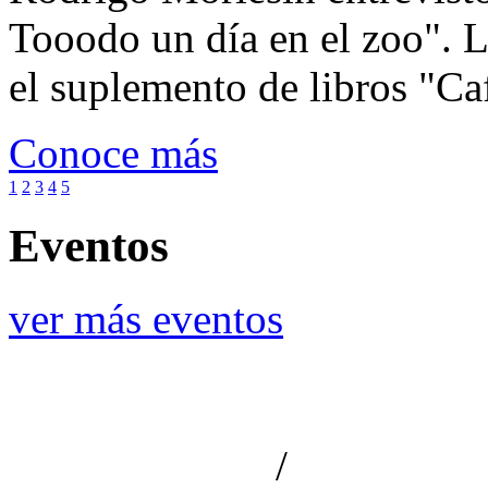
Tooodo un día en el zoo". L
el suplemento de libros "Ca
Conoce más
1
2
3
4
5
Eventos
ver más eventos
/
Aviso de privacidad
Información le