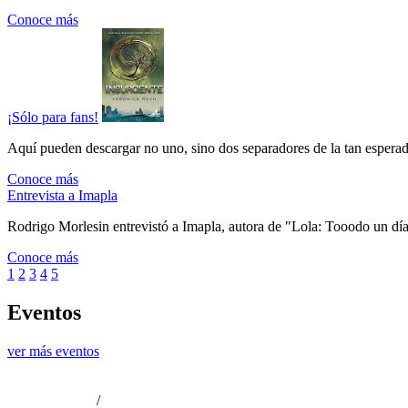
Conoce más
¡Sólo para fans!
Aquí pueden descargar no uno, sino dos separadores de la tan esperada
Conoce más
Entrevista a Imapla
Rodrigo Morlesin entrevistó a Imapla, autora de "Lola: Tooodo un día 
Conoce más
1
2
3
4
5
Eventos
ver más eventos
/
Aviso de privacidad
Información legal