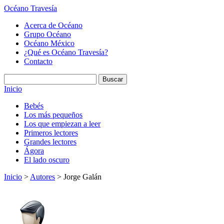
Océano Travesía
Acerca de Océano
Grupo Océano
Océano México
¿Qué es Océano Travesía?
Contacto
Inicio
Bebés
Los más pequeños
Los que empiezan a leer
Primeros lectores
Grandes lectores
Ágora
El lado oscuro
Inicio
>
Autores
> Jorge Galán