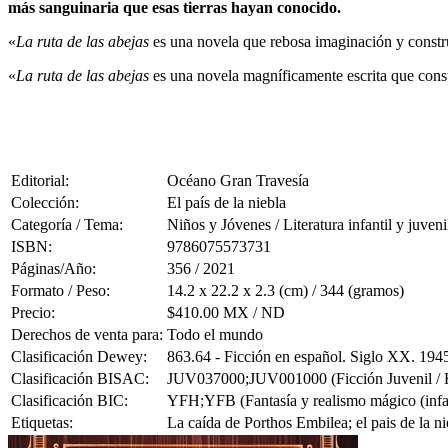
más sanguinaria que esas tierras hayan conocido.
«
La ruta de las abejas
es una novela que rebosa imaginación y const
«
La ruta de las abejas
es una novela magníficamente escrita que const
Editorial:
Océano Gran Travesía
Colección:
El país de la niebla
Categoría / Tema:
Niños y Jóvenes / Literatura infantil y juveni
ISBN:
9786075573731
Páginas/Año:
356 / 2021
Formato / Peso:
14.2 x 22.2 x 2.3 (cm) / 344 (gramos)
Precio:
$410.00 MX / ND
Derechos de venta para:
Todo el mundo
Clasificación Dewey:
863.64 - Ficción en español. Siglo XX. 194
Clasificación BISAC:
JUV037000;JUV001000 (Ficción Juvenil / Fa
Clasificación BIC:
YFH;YFB (Fantasía y realismo mágico (infanti
Etiquetas:
La caída de Porthos Embilea; el pais de la ni