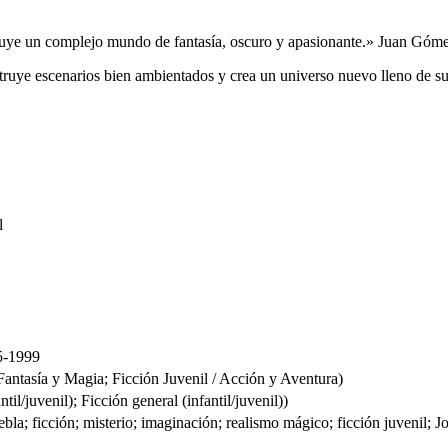
ruye un complejo mundo de fantasía, oscuro y apasionante.» Juan Góm
ruye escenarios bien ambientados y crea un universo nuevo lleno de su
l
5-1999
ntasía y Magia; Ficción Juvenil / Acción y Aventura)
l/juvenil); Ficción general (infantil/juvenil))
ebla; ficción; misterio; imaginación; realismo mágico; ficción juvenil; 