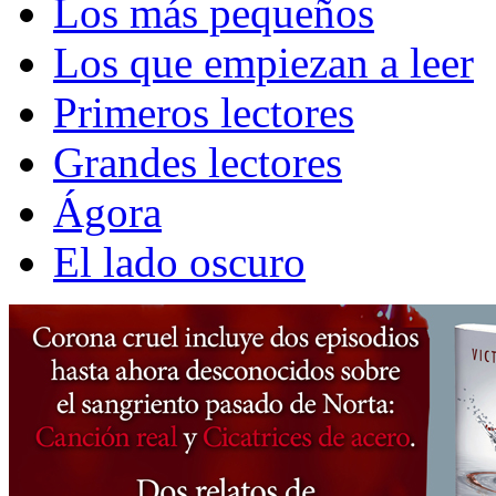
Los más pequeños
Los que empiezan a leer
Primeros lectores
Grandes lectores
Ágora
El lado oscuro