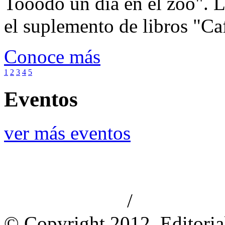
Tooodo un día en el zoo". L
el suplemento de libros "Ca
Conoce más
1
2
3
4
5
Eventos
ver más eventos
/
Aviso de privacidad
Información le
© Copyright 2012, Editoria