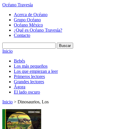
Océano Travesía
Acerca de Océano
Grupo Océano
Océano México
¿Qué es Océano Travesía?
Contacto
Inicio
Bebés
Los más pequeños
Los que empiezan a leer
Primeros lectores
Grandes lectores
Ágora
El lado oscuro
Inicio
> Dinosaurios, Los