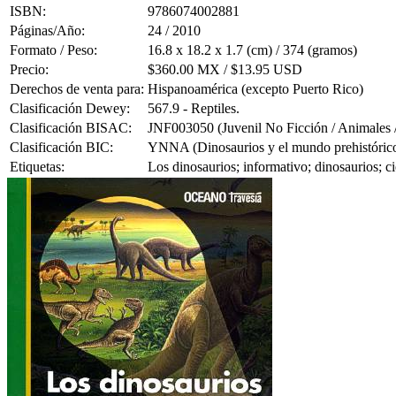
ISBN:
9786074002881
Páginas/Año:
24 / 2010
Formato / Peso:
16.8 x 18.2 x 1.7 (cm) / 374 (gramos)
Precio:
$360.00 MX / $13.95 USD
Derechos de venta para:
Hispanoamérica (excepto Puerto Rico)
Clasificación Dewey:
567.9 - Reptiles.
Clasificación BISAC:
JNF003050 (Juvenil No Ficción / Animales / 
Clasificación BIC:
YNNA (Dinosaurios y el mundo prehistórico (
Etiquetas:
Los dinosaurios; informativo; dinosaurios; c