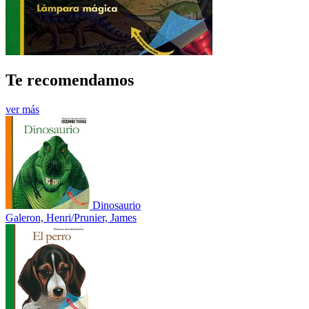
Te recomendamos
ver más
Dinosaurio
Galeron, Henri/Prunier, James