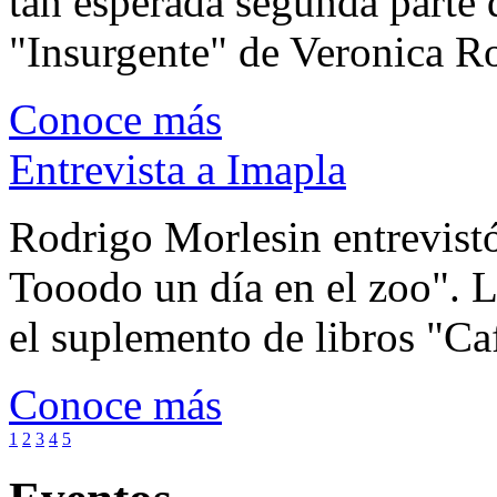
tan esperada segunda parte 
"Insurgente" de Veronica Rot
Conoce más
Entrevista a Imapla
Rodrigo Morlesin entrevistó
Tooodo un día en el zoo". L
el suplemento de libros "Ca
Conoce más
1
2
3
4
5