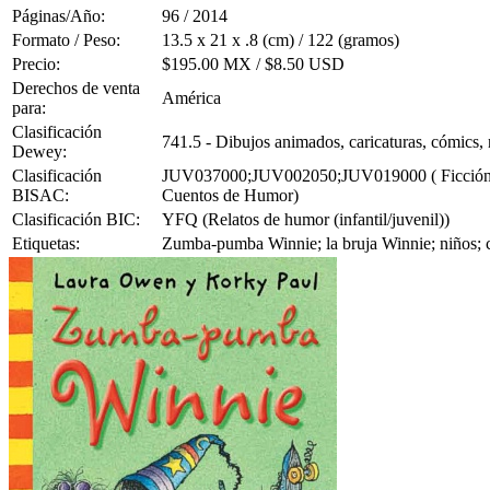
Páginas/Año:
96 / 2014
Formato / Peso:
13.5 x 21 x .8 (cm) / 122 (gramos)
Precio:
$195.00 MX / $8.50 USD
Derechos de venta
América
para:
Clasificación
741.5 - Dibujos animados, caricaturas, cómics, 
Dewey:
Clasificación
JUV037000;JUV002050;JUV019000 ( Ficción Juve
BISAC:
Cuentos de Humor)
Clasificación BIC:
YFQ (Relatos de humor (infantil/juvenil))
Etiquetas:
Zumba-pumba Winnie; la bruja Winnie; niños; co