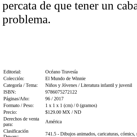
percata de que tener un ca
problema.
Editorial:
Océano Travesía
Colección:
El Mundo de Winnie
Categoría / Tema:
Niños y Jóvenes / Literatura infantil y juvenil
ISBN:
9786075272122
Páginas/Año:
96 / 2017
Formato / Peso:
1 x 1 x 1 (cm) / 0 (gramos)
Precio:
$129.00 MX / ND
Derechos de venta
América
para:
Clasificación
741.5 - Dibujos animados, caricaturas, cómics, 
Dewey: