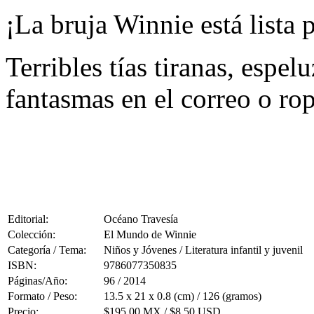
¡La bruja Winnie está lista 
Terribles tías tiranas, espel
fantasmas en el correo o r
Editorial:
Océano Travesía
Colección:
El Mundo de Winnie
Categoría / Tema:
Niños y Jóvenes / Literatura infantil y juvenil
ISBN:
9786077350835
Páginas/Año:
96 / 2014
Formato / Peso:
13.5 x 21 x 0.8 (cm) / 126 (gramos)
Precio:
$195.00 MX / $8.50 USD