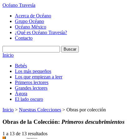
Océano Travesía
Acerca de Océano
Grupo Océano
Océano México
¿Qué es Océano Travesía?
Contacto
Inicio
Bebés
Los más pequeños
Los que empiezan a leer
Primeros lectores
Grandes lectores
Ágora
El lado oscuro
Inicio
>
Nuestras Colecciones
> Obras por colección
Obras de la Colección:
Primeros descubrimientos
1 a 13 de 13 resultados