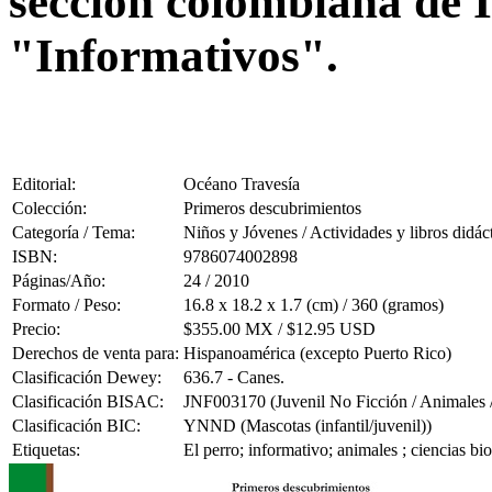
sección colombiana de I
"Informativos".
Editorial:
Océano Travesía
Colección:
Primeros descubrimientos
Categoría / Tema:
Niños y Jóvenes / Actividades y libros didác
ISBN:
9786074002898
Páginas/Año:
24 / 2010
Formato / Peso:
16.8 x 18.2 x 1.7 (cm) / 360 (gramos)
Precio:
$355.00 MX / $12.95 USD
Derechos de venta para:
Hispanoamérica (excepto Puerto Rico)
Clasificación Dewey:
636.7 - Canes.
Clasificación BISAC:
JNF003170 (Juvenil No Ficción / Animales 
Clasificación BIC:
YNND (Mascotas (infantil/juvenil))
Etiquetas:
El perro; informativo; animales ; ciencias bi