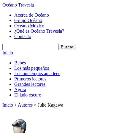
Océano Travesía
Acerca de Océano
Grupo Océano
Océano México
¿Qué es Océano Travesía?
Contacto
Inicio
Bebés
Los más pequeños
Los que empiezan a leer
Primeros lectores
Grandes lectores
Ágora
El lado oscuro
Inicio
>
Autores
> Julie Kagawa