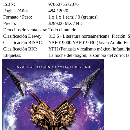
ISBN:
9786075572376
Páginas/Año:
484 / 2020
Formato / Peso:
1 x 1 x 1 (cm) / 0 (gramos)
Precio:
$299.00 MX / ND
Derechos de venta para:
Todo el mundo
Clasificación Dewey:
813.6 - Literatura norteamericana. Ficción.
Clasificación BISAC:
YAF019000;YAF019030 (Joven Adulto Ficción
Clasificación BIC:
YFH (Fantasía y realismo mágico (infantil/ju
Etiquetas:
La noche del dragón; la sombra del zorro; fan