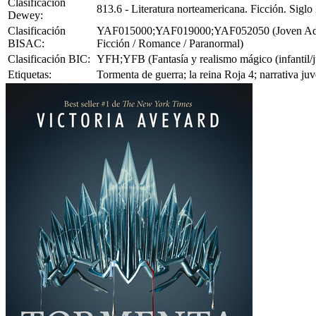
Clasificación
813.6 - Literatura norteamericana. Ficción. Sigl
Dewey:
Clasificación
YAF015000;YAF019000;YAF052050 (Joven Adulto F
BISAC:
Ficción / Romance / Paranormal)
Clasificación BIC:
YFH;YFB (Fantasía y realismo mágico (infantil/juv
Etiquetas:
Tormenta de guerra; la reina Roja 4; narrativa ju