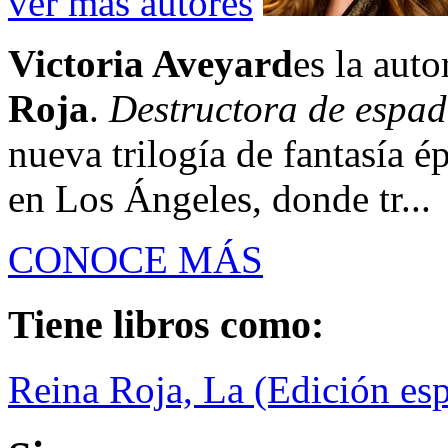
ver más autores
Victoria Aveyard
es la auto
Roja
.
Destructora de espa
nueva trilogía de fantasía é
en Los Ángeles, donde tr...
CONOCE MÁS
Tiene libros como:
Reina Roja, La (Edición esp