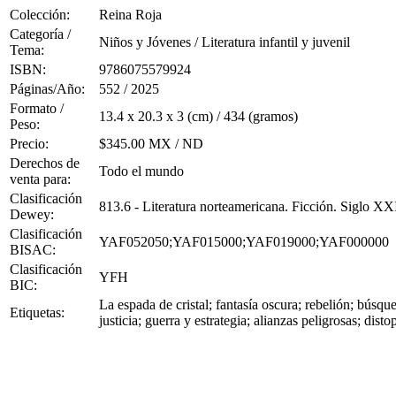
Colección:
Reina Roja
Categoría /
Niños y Jóvenes / Literatura infantil y juvenil
Tema:
ISBN:
9786075579924
Páginas/Año:
552 / 2025
Formato /
13.4 x 20.3 x 3 (cm) / 434 (gramos)
Peso:
Precio:
$345.00 MX / ND
Derechos de
Todo el mundo
venta para:
Clasificación
813.6 - Literatura norteamericana. Ficción. Siglo XX
Dewey:
Clasificación
YAF052050;YAF015000;YAF019000;YAF000000
BISAC:
Clasificación
YFH
BIC:
La espada de cristal; fantasía oscura; rebelión; búsque
Etiquetas:
justicia; guerra y estrategia; alianzas peligrosas; dis