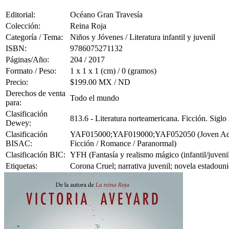
Editorial:
Océano Gran Travesía
Colección:
Reina Roja
Categoría / Tema:
Niños y Jóvenes / Literatura infantil y juvenil
ISBN:
9786075271132
Páginas/Año:
204 / 2017
Formato / Peso:
1 x 1 x 1 (cm) / 0 (gramos)
Precio:
$199.00 MX / ND
Derechos de venta
Todo el mundo
para:
Clasificación
813.6 - Literatura norteamericana. Ficción. Sigl
Dewey:
Clasificación
YAF015000;YAF019000;YAF052050 (Joven Adulto F
BISAC:
Ficción / Romance / Paranormal)
Clasificación BIC:
YFH (Fantasía y realismo mágico (infantil/juvenil
Etiquetas:
Corona Cruel; narrativa juvenil; novela estadouni