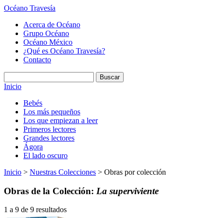
Océano Travesía
Acerca de Océano
Grupo Océano
Océano México
¿Qué es Océano Travesía?
Contacto
Inicio
Bebés
Los más pequeños
Los que empiezan a leer
Primeros lectores
Grandes lectores
Ágora
El lado oscuro
Inicio
>
Nuestras Colecciones
> Obras por colección
Obras de la Colección:
La superviviente
1 a 9 de 9 resultados