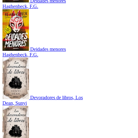
Deidades menores
Haghenbeck, F.G.
Deidades menores
Haghenbeck, F.G.
Devoradores de libros, Los
Dean, Sunyi