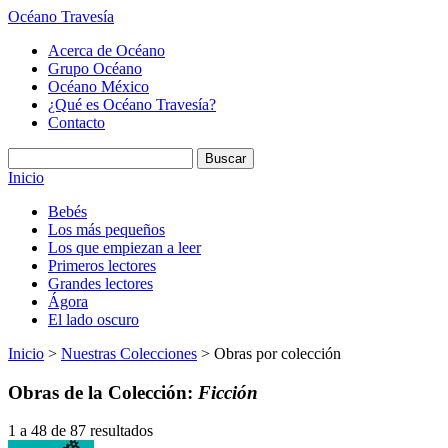
Océano Travesía
Acerca de Océano
Grupo Océano
Océano México
¿Qué es Océano Travesía?
Contacto
Inicio
Bebés
Los más pequeños
Los que empiezan a leer
Primeros lectores
Grandes lectores
Ágora
El lado oscuro
Inicio
>
Nuestras Colecciones
> Obras por colección
Obras de la Colección:
Ficción
1 a 48 de 87 resultados