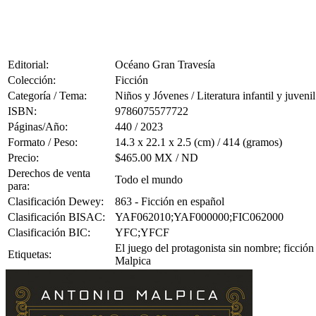
Editorial:
Océano Gran Travesía
Colección:
Ficción
Categoría / Tema:
Niños y Jóvenes / Literatura infantil y juvenil
ISBN:
9786075577722
Páginas/Año:
440 / 2023
Formato / Peso:
14.3 x 22.1 x 2.5 (cm) / 414 (gramos)
Precio:
$465.00 MX / ND
Derechos de venta
Todo el mundo
para:
Clasificación Dewey:
863 - Ficción en español
Clasificación BISAC:
YAF062010;YAF000000;FIC062000
Clasificación BIC:
YFC;YFCF
El juego del protagonista sin nombre; ficción 
Etiquetas:
Malpica