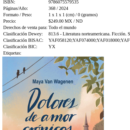
ISBN:
9786075579535
Páginas/Año:
368 / 2024
Formato / Peso:
1 x 1 x 1 (cm) / 0 (gramos)
Precio:
$249.00 MX / ND
Derechos de venta para:
Todo el mundo
Clasificación Dewey:
813.6 - Literatura norteamericana. Ficción.
Clasificación BISAC:
YAF058120;YAF074000;YAF018000;YAF
Clasificación BIC:
YX
Etiquetas: