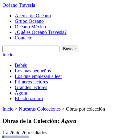
Océano Travesía
Acerca de Océano
Grupo Océano
Océano México
¿Qué es Océano Travesía?
Contacto
Inicio
Bebés
Los más pequeños
Los que empiezan a leer
Primeros lectores
Grandes lectores
Ágora
El lado oscuro
Inicio
>
Nuestras Colecciones
> Obras por colección
Obras de la Colección:
Ágora
1 a 26 de 26 resultados