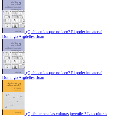
¿Qué leen los que no leen? El poder inmaterial
Domingo Argüelles, Juan
¿Qué leen los que no leen? El poder inmaterial
Domingo Argüelles, Juan
¿Quién teme a las culturas juveniles? Las culturas