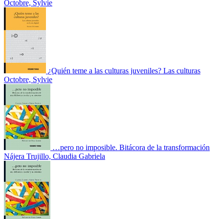
Octobre, Sylvie
¿Quién teme a las culturas juveniles? Las culturas
Octobre, Sylvie
…pero no imposible. Bitácora de la transformación
Nájera Trujillo, Claudia Gabriela