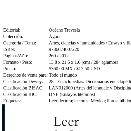
Editorial:
Océano Travesía
Colección:
Ágora
Categoría / Tema:
Artes, ciencias y humanidades / Ensayo y fil
ISBN:
9786074007220
Páginas/Año:
260 / 2012
Formato / Peso:
13.8 x 21.5 x 1.6 (cm) / 284 (gramos)
Precio:
$360.00 MX / $17.50 USD
Derechos de venta para:
Todo el mundo
Clasificación Dewey:
28 - Enciclopedias. Diccionarios enciclopédi
Clasificación BISAC:
LAN012000 (Artes del lenguaje y Disciplina
Clasificación BIC:
DNF (Ensayos literarios)
Etiquetas:
Leer; lectura; lectores; México; libros; bibli