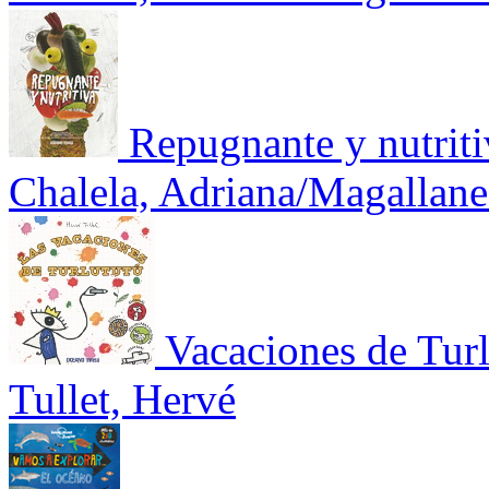
Repugnante y nutriti
Chalela, Adriana/Magallane
Vacaciones de Turl
Tullet, Hervé