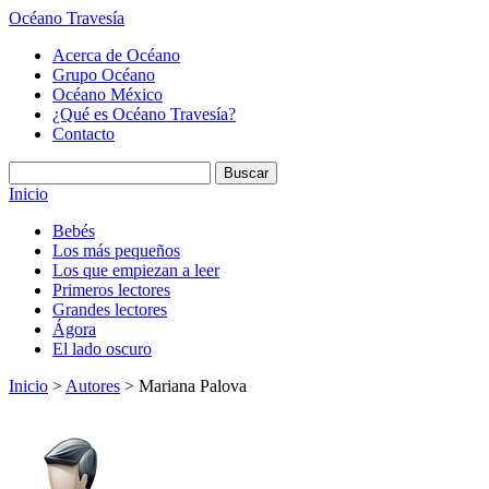
Océano Travesía
Acerca de Océano
Grupo Océano
Océano México
¿Qué es Océano Travesía?
Contacto
Inicio
Bebés
Los más pequeños
Los que empiezan a leer
Primeros lectores
Grandes lectores
Ágora
El lado oscuro
Inicio
>
Autores
> Mariana Palova