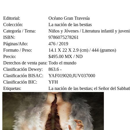
Editorial:
Océano Gran Travesía
Colección:
La nación de las bestias
Categoría / Tema:
Niños y Jóvenes / Literatura infantil y juveni
ISBN:
9786075278261
Páginas/Año:
476 / 2019
Formato / Peso:
14.1 X 22 X 2.9 (cm) / 444 (gramos)
Precio:
$495.00 MX / ND
Derechos de venta para:
Todo el mundo
Clasificación Dewey:
863.6 -
Clasificación BISAC:
YAF019020;JUV037000
Clasificación BIC:
YFH
Etiquetas:
La nación de las bestias; el Señor del Sabbat