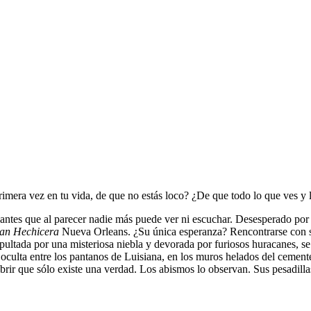
primera vez en tu vida, de que no estás loco? ¿De que todo lo que ves y
ilantes que al parecer nadie más puede ver ni escuchar. Desesperado por
an Hechicera
Nueva Orleans. ¿Su única esperanza? Rencontrarse con s
epultada por una misteriosa niebla y devorada por furiosos huracanes, s
e oculta entre los pantanos de Luisiana, en los muros helados del cemente
ir que sólo existe una verdad. Los abismos lo observan. Sus pesadillas l