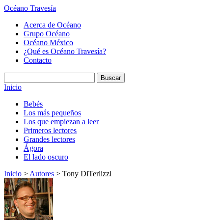
Océano Travesía
Acerca de Océano
Grupo Océano
Océano México
¿Qué es Océano Travesía?
Contacto
Inicio
Bebés
Los más pequeños
Los que empiezan a leer
Primeros lectores
Grandes lectores
Ágora
El lado oscuro
Inicio
>
Autores
> Tony DiTerlizzi