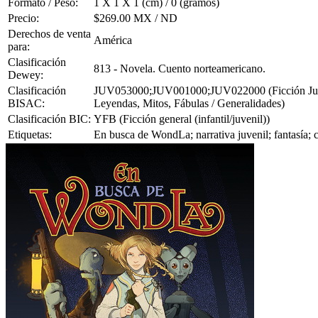
Formato / Peso:
1 X 1 X 1 (cm) / 0 (gramos)
Precio:
$269.00 MX / ND
Derechos de venta
América
para:
Clasificación
813 - Novela. Cuento norteamericano.
Dewey:
Clasificación
JUV053000;JUV001000;JUV022000 (Ficción Juvenil 
BISAC:
Leyendas, Mitos, Fábulas / Generalidades)
Clasificación BIC:
YFB (Ficción general (infantil/juvenil))
Etiquetas:
En busca de WondLa; narrativa juvenil; fantasía; c