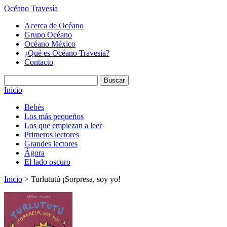
Océano Travesía
Acerca de Océano
Grupo Océano
Océano México
¿Qué es Océano Travesía?
Contacto
Inicio
Bebés
Los más pequeños
Los que empiezan a leer
Primeros lectores
Grandes lectores
Ágora
El lado oscuro
Inicio
> Turlututú ¡Sorpresa, soy yo!