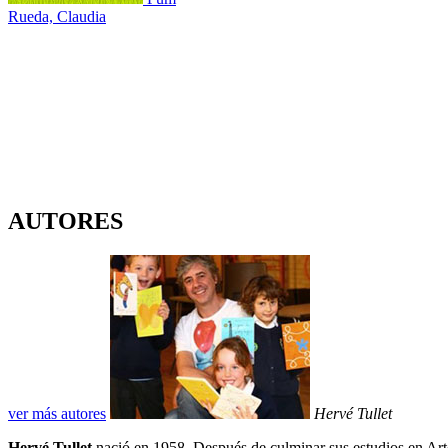
Rueda, Claudia
AUTORES
ver más autores
Hervé Tullet
Hervé Tullet
nació en 1958. Después de culminar sus estudios en Arte