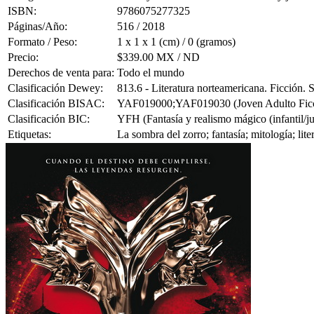
ISBN:
9786075277325
Páginas/Año:
516 / 2018
Formato / Peso:
1 x 1 x 1 (cm) / 0 (gramos)
Precio:
$339.00 MX / ND
Derechos de venta para:
Todo el mundo
Clasificación Dewey:
813.6 - Literatura norteamericana. Ficción.
Clasificación BISAC:
YAF019000;YAF019030 (Joven Adulto Ficción
Clasificación BIC:
YFH (Fantasía y realismo mágico (infantil/ju
Etiquetas:
La sombra del zorro; fantasía; mitología; lit