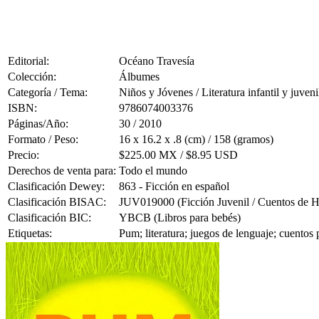
Editorial:
Océano Travesía
Colección:
Álbumes
Categoría / Tema:
Niños y Jóvenes / Literatura infantil y juveni
ISBN:
9786074003376
Páginas/Año:
30 / 2010
Formato / Peso:
16 x 16.2 x .8 (cm) / 158 (gramos)
Precio:
$225.00 MX / $8.95 USD
Derechos de venta para:
Todo el mundo
Clasificación Dewey:
863 - Ficción en español
Clasificación BISAC:
JUV019000 (Ficción Juvenil / Cuentos de 
Clasificación BIC:
YBCB (Libros para bebés)
Etiquetas:
Pum; literatura; juegos de lenguaje; cuento