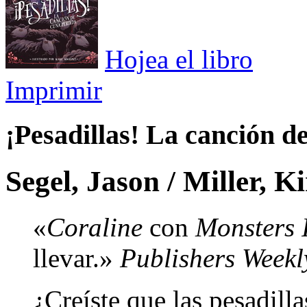
Hojea el libro
Imprimir
¡Pesadillas! La canción d
Segel, Jason / Miller, K
«
Coraline
con
Monsters 
llevar.»
Publishers Weekl
¿Creíste que las pesadill