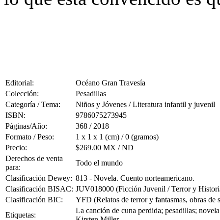
Editorial:
Océano Gran Travesía
Colección:
Pesadillas
Categoría / Tema:
Niños y Jóvenes / Literatura infantil y juvenil
ISBN:
9786075273945
Páginas/Año:
368 / 2018
Formato / Peso:
1 x 1 x 1 (cm) / 0 (gramos)
Precio:
$269.00 MX / ND
Derechos de venta
Todo el mundo
para:
Clasificación Dewey:
813 - Novela. Cuento norteamericano.
Clasificación BISAC:
JUV018000 (Ficción Juvenil / Terror y Histor
Clasificación BIC:
YFD (Relatos de terror y fantasmas, obras de su
La canción de cuna perdida; pesadillas; novela
Etiquetas:
Kirsten Miller