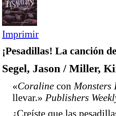
Imprimir
¡Pesadillas! La canción d
Segel, Jason / Miller, K
«
Coraline
con
Monsters 
llevar.»
Publishers Weekl
¿Creíste que las pesadill