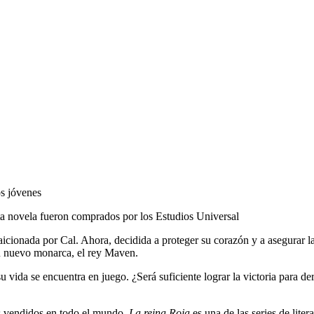
os jóvenes
ta novela fueron comprados por los Estudios Universal
icionada por Cal. Ahora, decidida a proteger su corazón y a asegurar l
u nuevo monarca, el rey Maven.
u vida se encuentra en juego. ¿Será suficiente lograr la victoria para de
s vendidos en todo el mundo,
La reina Roja
es una de las series de lite