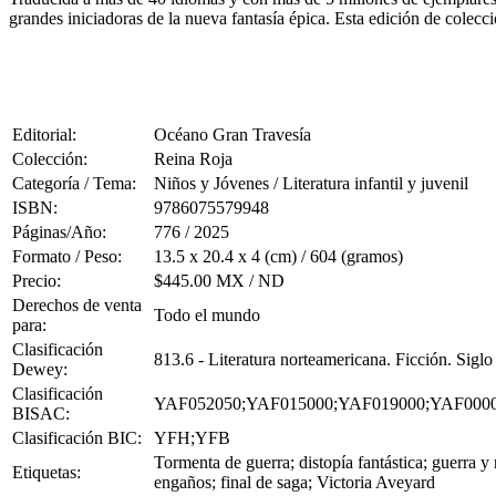
grandes iniciadoras de la nueva fantasía épica. Esta edición de colecci
Editorial:
Océano Gran Travesía
Colección:
Reina Roja
Categoría / Tema:
Niños y Jóvenes / Literatura infantil y juvenil
ISBN:
9786075579948
Páginas/Año:
776 / 2025
Formato / Peso:
13.5 x 20.4 x 4 (cm) / 604 (gramos)
Precio:
$445.00 MX / ND
Derechos de venta
Todo el mundo
para:
Clasificación
813.6 - Literatura norteamericana. Ficción. Sigl
Dewey:
Clasificación
YAF052050;YAF015000;YAF019000;YAF000
BISAC:
Clasificación BIC:
YFH;YFB
Tormenta de guerra; distopía fantástica; guerra y r
Etiquetas:
engaños; final de saga; Victoria Aveyard