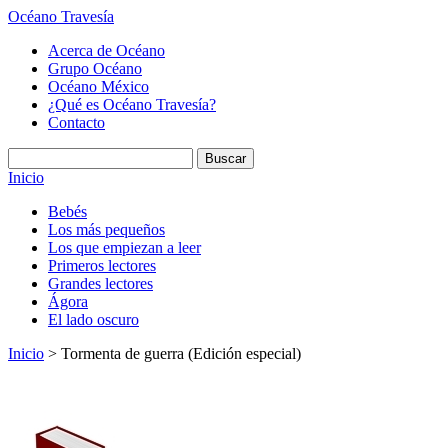
Océano Travesía
Acerca de Océano
Grupo Océano
Océano México
¿Qué es Océano Travesía?
Contacto
Inicio
Bebés
Los más pequeños
Los que empiezan a leer
Primeros lectores
Grandes lectores
Ágora
El lado oscuro
Inicio
> Tormenta de guerra (Edición especial)