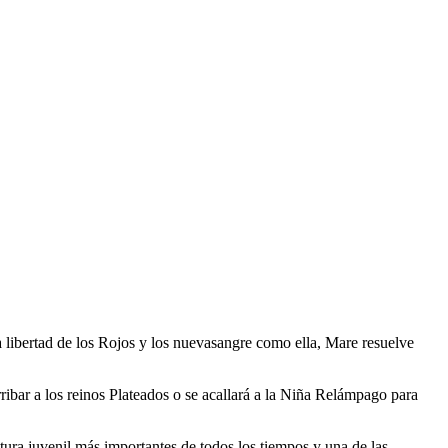
a libertad de los Rojos y los nuevasangre como ella, Mare resuelve
rribar a los reinos Plateados o se acallará a la Niña Relámpago para
ratura juvenil más importantes de todos los tiempos y una de las