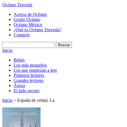
Océano Travesía
Acerca de Océano
Grupo Océano
Océano México
¿Qué es Océano Travesía?
Contacto
Inicio
Bebés
Los más pequeños
Los que empiezan a leer
Primeros lectores
Grandes lectores
Ágora
El lado oscuro
Inicio
> Espada de cristal, La