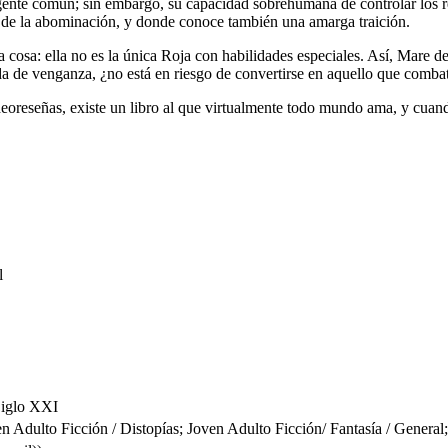
ente común; sin embargo, su capacidad sobrehumana de controlar los relá
a de la abominación, y donde conoce también una amarga traición.
 cosa: ella no es la única Roja con habilidades especiales. Así, Mare deb
da de venganza, ¿no está en riesgo de convertirse en aquello que comba
videoreseñas, existe un libro al que virtualmente todo mundo ama, y c
l
 Siglo XXI
to Ficción / Distopías; Joven Adulto Ficción/ Fantasía / General;