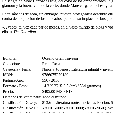
La sangre de Mare Barrow es roja, del color de los empobrecidos, la g
glamour y la buena vida de la corte, donde Mare carga con el estigm
Entre sábanas de seda, sin embargo, nuestra protagonista descubre otra
contra de la opresión de los Plateados, pero, en su implacable búsque
«A veces, tal vez cada par de meses, en el vasto mundo de blogs y 
ellos.»
The Guardian
Editorial:
Océano Gran Travesía
Colección:
Reina Roja
Categoría / Tema:
Niños y Jóvenes / Literatura infantil y juveni
ISBN:
9786075270180
Páginas/Año:
556 / 2016
Formato / Peso:
14.3 X 22 X 3.5 (cm) / 564 (gramos)
Precio:
$495.00 MX / ND
Derechos de venta para:
Todo el mundo
Clasificación Dewey:
813.6 - Literatura norteamericana. Ficción.
Clasificación BISAC:
YAF015000;YAF019000;YAF052050 (Joven Adul