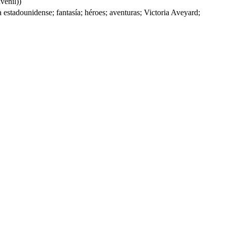
venil))
la estadounidense; fantasía; héroes; aventuras; Victoria Aveyard;