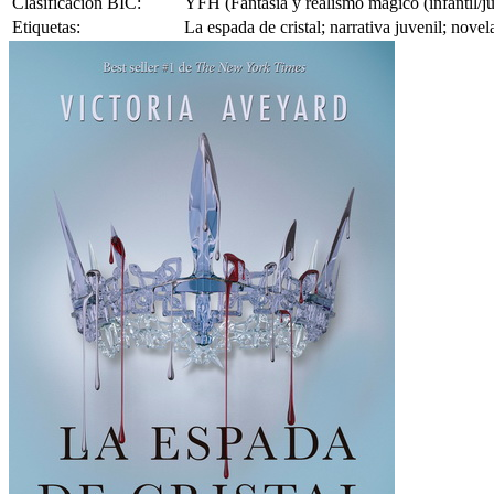
Clasificación BIC:
YFH (Fantasía y realismo mágico (infantil/ju
Etiquetas:
La espada de cristal; narrativa juvenil; nove