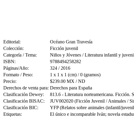
Editorial:
Océano Gran Travesía
Colección:
Ficción juvenil
Categoría / Tema:
Niños y Jóvenes / Literatura infantil y juveni
ISBN:
9788494258282
Páginas/Año:
324 / 2016
Formato / Peso:
1 x 1 x 1 (cm) / 0 (gramos)
Precio:
$239.00 MX / ND
Derechos de venta para:
Derechos para España
Clasificación Dewey:
813.6 - Literatura norteamericana. Ficción.
Clasificación BISAC:
JUV002020 (Ficción Juvenil / Animales / Si
Clasificación BIC:
YFP (Relatos sobre animales (infantil/juvenil
Etiquetas:
El único e incomparable Iván; novela estadun