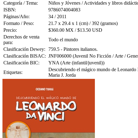
Categoría / Tema:
Niños y Jóvenes / Actividades y libros didácti
ISBN:
9786074004083
Páginas/Año:
34 / 2011
Formato / Peso:
21.7 x 29.4 x 1 (cm) / 392 (gramos)
Precio:
$360.00 MX / $13.50 USD
Derechos de venta
Todo el mundo
para:
Clasificación Dewey:
759.5 - Pintores italianos.
Clasificación BISAC:
JNF006000 (Juvenil No Ficción / Arte / Gener
Clasificación BIC:
YNA (Arte (infantil/juvenil))
Descubriendo el mágico mundo de Leonardo Da V
Etiquetas:
Maria J. Jorda