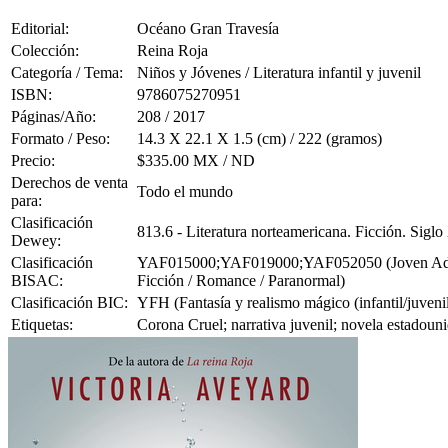
Editorial:
Océano Gran Travesía
Colección:
Reina Roja
Categoría / Tema:
Niños y Jóvenes / Literatura infantil y juvenil
ISBN:
9786075270951
Páginas/Año:
208 / 2017
Formato / Peso:
14.3 X 22.1 X 1.5 (cm) / 222 (gramos)
Precio:
$335.00 MX / ND
Derechos de venta
Todo el mundo
para:
Clasificación
813.6 - Literatura norteamericana. Ficción. Sigl
Dewey:
Clasificación
YAF015000;YAF019000;YAF052050 (Joven Adulto F
BISAC:
Ficción / Romance / Paranormal)
Clasificación BIC:
YFH (Fantasía y realismo mágico (infantil/juvenil
Etiquetas:
Corona Cruel; narrativa juvenil; novela estadouni