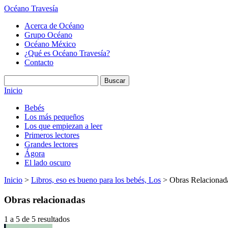
Océano Travesía
Acerca de Océano
Grupo Océano
Océano México
¿Qué es Océano Travesía?
Contacto
Inicio
Bebés
Los más pequeños
Los que empiezan a leer
Primeros lectores
Grandes lectores
Ágora
El lado oscuro
Inicio
>
Libros, eso es bueno para los bebés, Los
> Obras Relacionad
Obras relacionadas
1 a 5 de 5 resultados