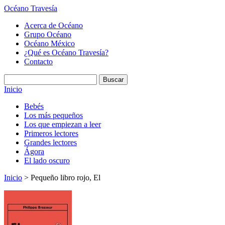
Océano Travesía
Acerca de Océano
Grupo Océano
Océano México
¿Qué es Océano Travesía?
Contacto
Inicio
Bebés
Los más pequeños
Los que empiezan a leer
Primeros lectores
Grandes lectores
Ágora
El lado oscuro
Inicio
> Pequeño libro rojo, El