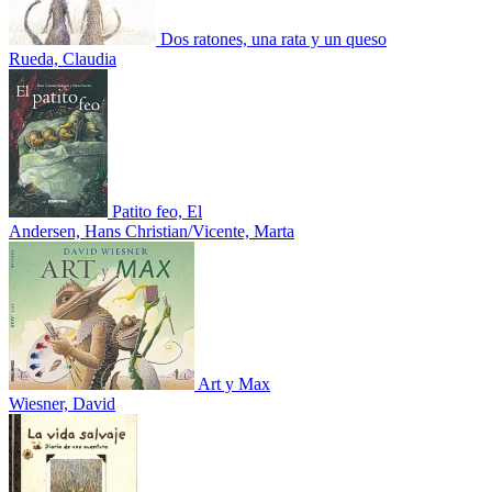
Dos ratones, una rata y un queso
Rueda, Claudia
Patito feo, El
Andersen, Hans Christian/Vicente, Marta
Art y Max
Wiesner, David