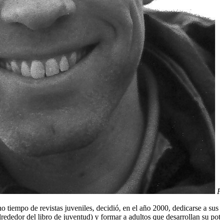
iempo de revistas juveniles, decidió, en el año 2000, dedicarse a sus pa
lrededor del libro de juventud) y formar a adultos que desarrollan su po