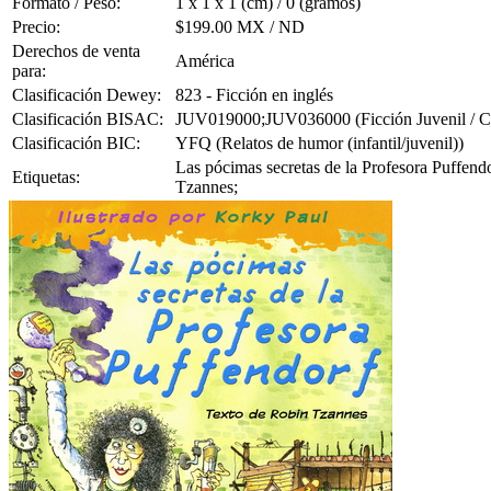
Formato / Peso:
1 x 1 x 1 (cm) / 0 (gramos)
Precio:
$199.00 MX / ND
Derechos de venta
América
para:
Clasificación Dewey:
823 - Ficción en inglés
Clasificación BISAC:
JUV019000;JUV036000 (Ficción Juvenil / Cue
Clasificación BIC:
YFQ (Relatos de humor (infantil/juvenil))
Las pócimas secretas de la Profesora Puffendo
Etiquetas:
Tzannes;