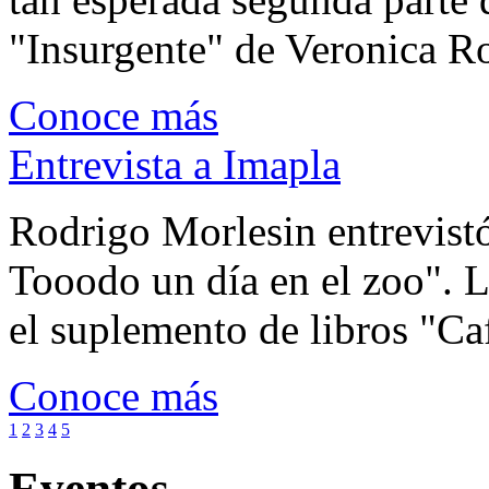
"Insurgente" de Veronica Rot
Conoce más
Entrevista a Imapla
Rodrigo Morlesin entrevistó
Tooodo un día en el zoo". L
el suplemento de libros "Ca
Conoce más
1
2
3
4
5
Eventos