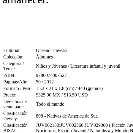
Editorial:
Océano Travesía
Colección:
Álbumes
Categoría /
Niños y Jóvenes / Literatura infantil y juvenil
Tema:
ISBN:
9786074007527
Páginas/Año:
50 / 2012
Formato / Peso:
15.2 x 31 x 1.8 (cm) / 440 (gramos)
Precio:
$325.00 MX / $13.50 USD
Derechos de
Todo el mundo
venta para:
Clasificación
898 - Nativas de América de Sur.
Dewey:
Clasificación
JUV002180;JUV002360;JUV029000 ( Ficción Juvenil /
BISAC:
Nocturnos; Ficción Juvenil / Naturaleza y Mundo N