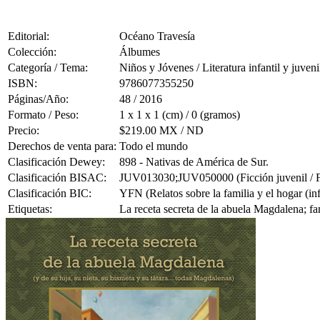
Editorial:
Océano Travesía
Colección:
Álbumes
Categoría / Tema:
Niños y Jóvenes / Literatura infantil y juveni
ISBN:
9786077355250
Páginas/Año:
48 / 2016
Formato / Peso:
1 x 1 x 1 (cm) / 0 (gramos)
Precio:
$219.00 MX / ND
Derechos de venta para:
Todo el mundo
Clasificación Dewey:
898 - Nativas de América de Sur.
Clasificación BISAC:
JUV013030;JUV050000 (Ficción juvenil / Fam
Clasificación BIC:
YFN (Relatos sobre la familia y el hogar (infa
Etiquetas:
La receta secreta de la abuela Magdalena; fa