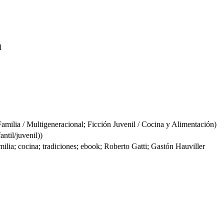
l
ilia / Multigeneracional; Ficción Juvenil / Cocina y Alimentación)
ntil/juvenil))
milia; cocina; tradiciones; ebook; Roberto Gatti; Gastón Hauviller