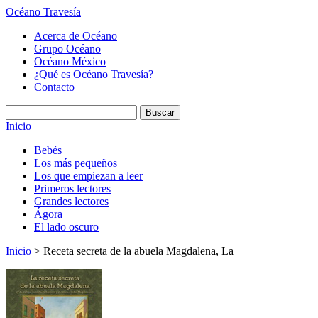
Océano Travesía
Acerca de Océano
Grupo Océano
Océano México
¿Qué es Océano Travesía?
Contacto
Inicio
Bebés
Los más pequeños
Los que empiezan a leer
Primeros lectores
Grandes lectores
Ágora
El lado oscuro
Inicio
> Receta secreta de la abuela Magdalena, La