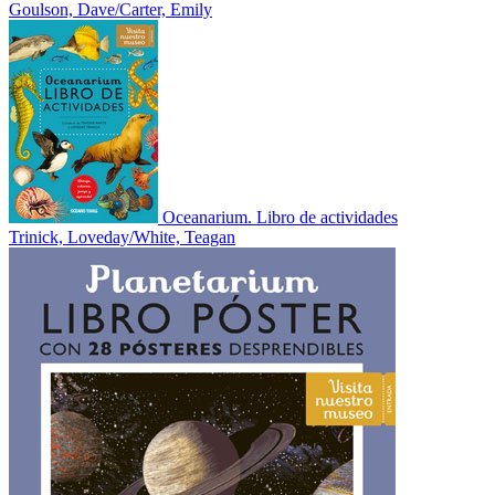
Goulson, Dave/Carter, Emily
Oceanarium. Libro de actividades
Trinick, Loveday/White, Teagan