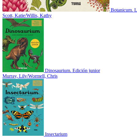
Botanicum. Li
Scott, Katie/Willis, Kathy
Dinosaurium. Edición junior
Murray, Lily/Wormell, Chris
Insectarium