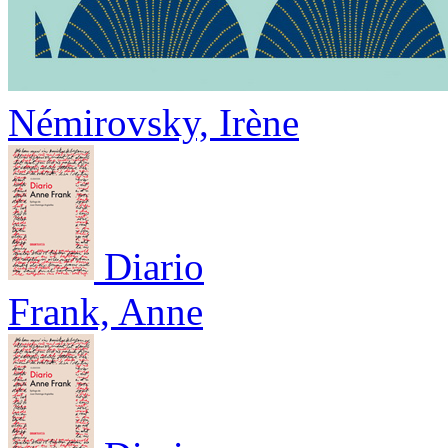
Némirovsky, Irène
Diario
Frank, Anne