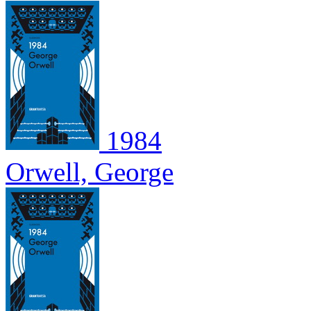
1984
Orwell, George