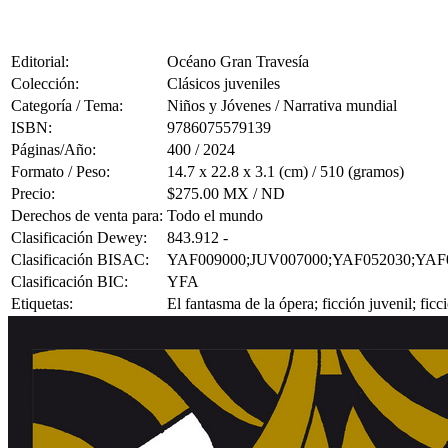
Editorial:
Océano Gran Travesía
Colección:
Clásicos juveniles
Categoría / Tema:
Niños y Jóvenes / Narrativa mundial
ISBN:
9786075579139
Páginas/Año:
400 / 2024
Formato / Peso:
14.7 x 22.8 x 3.1 (cm) / 510 (gramos)
Precio:
$275.00 MX / ND
Derechos de venta para:
Todo el mundo
Clasificación Dewey:
843.912 -
Clasificación BISAC:
YAF009000;JUV007000;YAF052030;YAF
Clasificación BIC:
YFA
Etiquetas:
El fantasma de la ópera; ficción juvenil; ficc