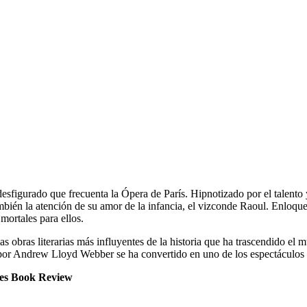
desfigurado que frecuenta la Ópera de París. Hipnotizado por el talento 
mbién la atención de su amor de la infancia, el vizconde Raoul. Enloquec
ortales para ellos.
las obras literarias más influyentes de la historia que ha trascendido e
 por Andrew Lloyd Webber se ha convertido en uno de los espectáculos t
imes Book Review