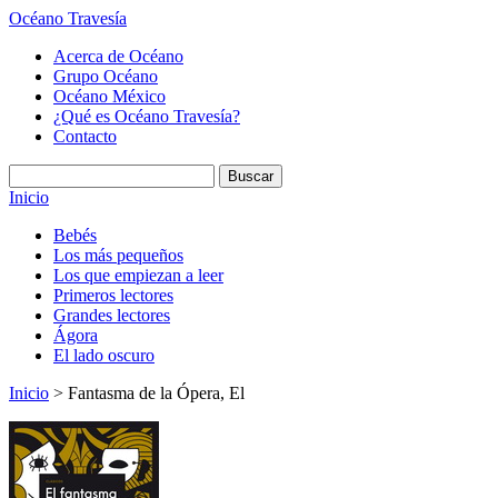
Océano Travesía
Acerca de Océano
Grupo Océano
Océano México
¿Qué es Océano Travesía?
Contacto
Inicio
Bebés
Los más pequeños
Los que empiezan a leer
Primeros lectores
Grandes lectores
Ágora
El lado oscuro
Inicio
> Fantasma de la Ópera, El