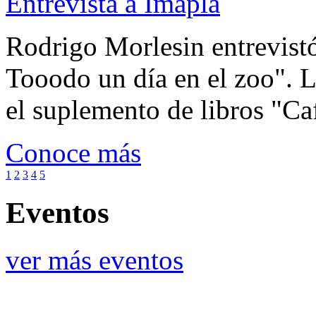
Entrevista a Imapla
Rodrigo Morlesin entrevistó
Tooodo un día en el zoo". L
el suplemento de libros "Ca
Conoce más
1
2
3
4
5
Eventos
ver más eventos