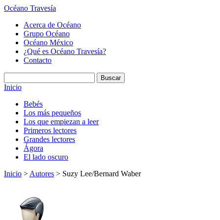
Océano Travesía
Acerca de Océano
Grupo Océano
Océano México
¿Qué es Océano Travesía?
Contacto
Inicio
Bebés
Los más pequeños
Los que empiezan a leer
Primeros lectores
Grandes lectores
Ágora
El lado oscuro
Inicio
>
Autores
> Suzy Lee/Bernard Waber