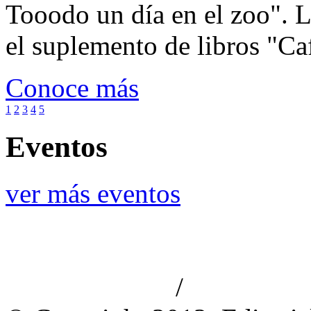
Tooodo un día en el zoo". L
el suplemento de libros "Ca
Conoce más
1
2
3
4
5
Eventos
ver más eventos
/
Aviso de privacidad
Información le