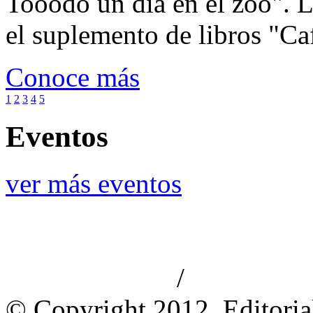
Tooodo un día en el zoo". L
el suplemento de libros "Ca
Conoce más
1
2
3
4
5
Eventos
ver más eventos
/
Aviso de privacidad
Información le
© Copyright 2012, Editoria